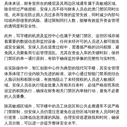
具体来说，财务室所在的楼层及其周边区域通常属于高敏感区域。
除非经过严格授权，安保人员不得与财务人员在此类门禁区同时出
现。此举旨在防止因人员过多而导致的监管失效，同时减少内部勾
结或外部侵害的风险。通过限制同行人数，能够有效提升资金管理
的透明度和安全性。
此外，写字楼的机房及监控中心也属于关键门禁区。这些区域存储
着重要的数据信息和监控设备，任何未经许可的人员进入都可能造
成安全漏洞。安保人员在巡查过程中，需遵循严格的访问权限，避
免因人员聚集而引起管理混乱。尤其在资金入库的关键时刻，保持
门禁区的单一通行原则，有助于确保监控录像的完整性与实时性。
在实际操作中，智汇创新中心作为典型的现代写字楼，其安全管理
体系体现了行业内较为先进的标准。该中心通过智能门禁系统结合
人脸识别和权限分级，有效地阻止了未经授权的人员进入敏感区
域。安保人员在执行现金批量入库相关任务时，必须严格按照系统
设定的权限执行，确保在财务相关门禁区内单独行动，避免不必要
的人员重叠。
除高敏感区域外，写字楼中的员工休息区和公共走廊通常不设严格
门禁限制，但安保人员仍需注意避免在这些区域与财务人员同时进
行巡查，以降低信息泄露的风险。合理安排巡逻路线和时间，确保
人员分散，可以进一步提升整体安全水平。